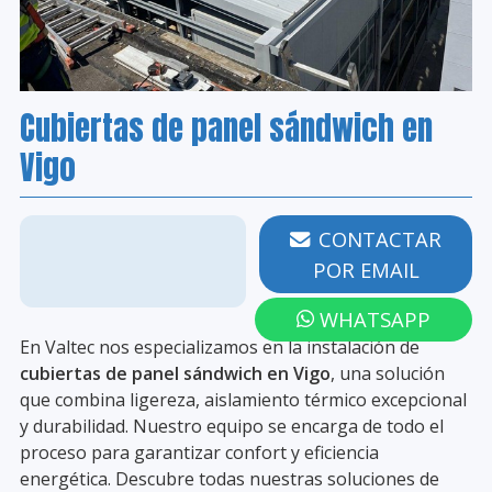
Cubiertas de panel sándwich en
Vigo
986 203 258
CONTACTAR
POR EMAIL
WHATSAPP
En Valtec nos especializamos en la instalación de
cubiertas de panel sándwich en Vigo
, una solución
que combina ligereza, aislamiento térmico excepcional
y durabilidad. Nuestro equipo se encarga de todo el
proceso para garantizar confort y eficiencia
energética. Descubre todas nuestras soluciones de