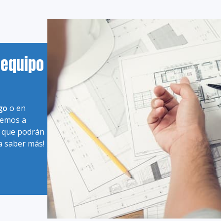
 equipo
go
o en
nemos a
s que podrán
a saber más!