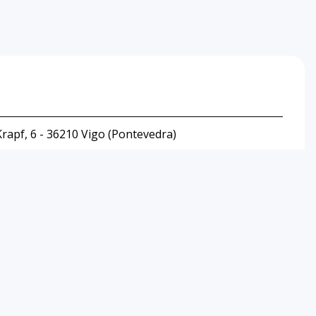
rapf, 6 - 36210 Vigo (Pontevedra)
647 167 327
© PÁXINAS GALEGAS