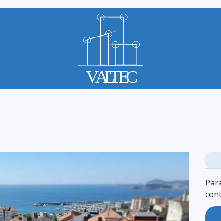
Par
cont