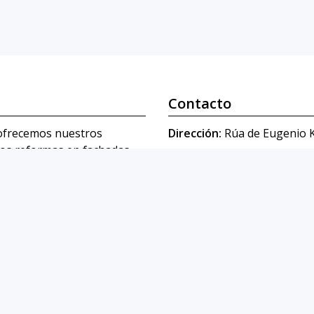
Contacto
ofrecemos nuestros
Dirección:
Rúa de Eugenio K
mos reformas en fachadas,
Teléfonos:
986 203 258
-
 la máxima calidad.
E-mail:
comercial@valtec.es
nterna