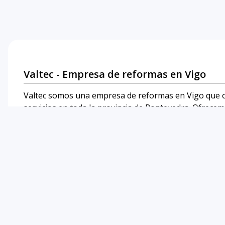
Valtec - Empresa de reformas en Vigo
Valtec somos una empresa de reformas en Vigo que 
servicios en toda la provincia de Pontevedra. Ofrece
rehabilitaciones, cubiertas y mucho más, siempre con
Aviso legal
-
Política de privacidad y cookies
-
Servicios
-
Área I