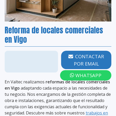
Reforma de locales comerciales
en Vigo
986 203 258
CONTACTAR
POR EMAIL
WHATSAPP
En Valtec realizamos
reformas de locales comerciales
en Vigo
adaptando cada espacio a las necesidades de
tu negocio. Nos encargamos de la gestión completa de
obra e instalaciones, garantizando que el resultado
cumpla con las exigencias actuales de funcionalidad y
seguridad. Descubre más sobre nuestros
trabajos en