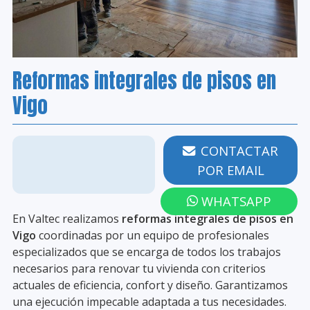
Reformas integrales de pisos en
Vigo
986 203 258
CONTACTAR
POR EMAIL
WHATSAPP
En Valtec realizamos
reformas integrales de pisos en
Vigo
coordinadas por un equipo de profesionales
especializados que se encarga de todos los trabajos
necesarios para renovar tu vivienda con criterios
actuales de eficiencia, confort y diseño. Garantizamos
una ejecución impecable adaptada a tus necesidades.