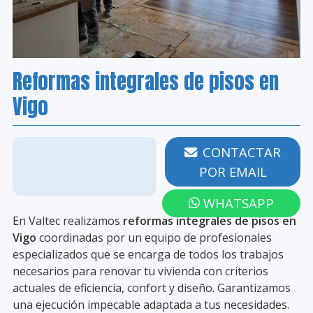
Reformas integrales de pisos en
Vigo
986 203 258
CONTACTAR
POR EMAIL
WHATSAPP
En Valtec realizamos
reformas integrales de pisos en
Vigo
coordinadas por un equipo de profesionales
especializados que se encarga de todos los trabajos
necesarios para renovar tu vivienda con criterios
actuales de eficiencia, confort y diseño. Garantizamos
una ejecución impecable adaptada a tus necesidades.