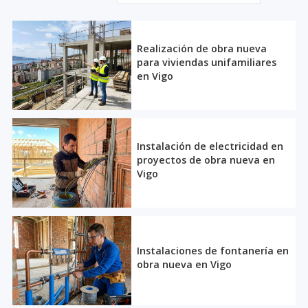
Todos los servicios
Realización de obra nueva
para viviendas unifamiliares
Fachadas, cubiertas y terrazas
en Vigo
Obra nueva
Reformas en pisos y locales
Instalación de electricidad en
proyectos de obra nueva en
Vigo
Instalaciones de fontanería en
obra nueva en Vigo